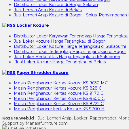
Distributor Loker Kozure di Bogor Selatan
Jual Lemari Arsip Kozure di Bekasi
Jual Lemari Arsip Kozure di Bogor – Solusi Penyimpan
Locker Kozure
Distributor Loker Karyawan Terlengkap Harga Terjangkau
Jual Loker Kozure Harga Terjangkau di Bogor
Distributor Loker Kozure Harga Terjangkau di Sukabumi
Distributor Loker Terlengkap Harga Terjangkau di Bogor
Jual Loker Berkualitas Harga Terjangkau di Sukabumi
Jual Loker Kozure Harga Terjangkau di Bekasi
Paper Shredder Kozure
Mesin Penghancur Kertas Kozure KS 9630 MC
Mesin Penghancur Kertas Kozure KS 828 C
Mesin Penghancur Kertas Kozure KS 9170 C
Mesin Penghancur Kertas Kozure KS-9600 C
Mesin Penghancur Kertas Kozure KS 8722 C
Mesin Penghancur kertas Kozure KS 9700 H
Kozure.web.id
- Jual Lemari Arsip, Locker, Papershrader, Mo
Support by Manarafurniture.com
Chat via Whatsapp