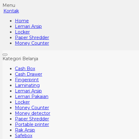
Menu
Kontak
Home
Lemari Arsip
Locker
Paper Shredder
Money Counter
Kategori Belanja
Cash Box
Cash Drawer
Fingerprint
Laminating
Lemari Arsip
Lemari Pakaian
Locker
Money Counter
Money detector
Paper Shredder
Portable printer
Rak Arsip
Safebox