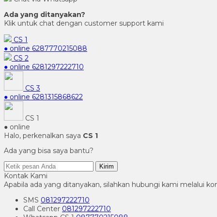
Ada yang ditanyakan?
Klik untuk chat dengan customer support kami
CS 1
● online
6287770215088
CS 2
● online
6281297222710
CS 3
● online
6281315868622
CS 1
● online
Halo, perkenalkan saya
CS 1
Ada yang bisa saya bantu?
Kirim
Kontak Kami
Apabila ada yang ditanyakan, silahkan hubungi kami melalui kon
SMS
081297222710
Call Center
081297222710