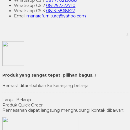
Whatsapp
CS 1
087770215088
Whatsapp
CS 2
081297222710
Whatsapp
CS 3
081315868622
Email
manarafurniture@yahoo.com
Jl
Produk yang sangat tepat, pilihan bagus..!
Berhasil ditambahkan ke keranjang belanja
Lanjut Belanja
Produk Quick Order
Pemesanan dapat langsung menghubungi kontak dibawah: