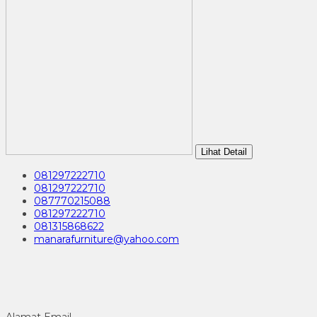
Lihat Detail
081297222710
081297222710
087770215088
081297222710
081315868622
manarafurniture@yahoo.com