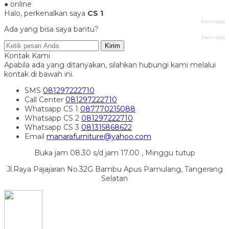
● online
Halo, perkenalkan saya
CS 1
baru saja
Ada yang bisa saya bantu?
baru saja
Kirim
Kontak Kami
Apabila ada yang ditanyakan, silahkan hubungi kami melalui
kontak di bawah ini.
SMS
081297222710
Call Center
081297222710
Whatsapp
CS 1
087770215088
Whatsapp
CS 2
081297222710
Whatsapp
CS 3
081315868622
Email
manarafurniture@yahoo.com
Buka jam 08.30 s/d jam 17.00 , Minggu tutup
Jl.Raya Pajajaran No.32G Bambu Apus Pamulang, Tangerang
Selatan