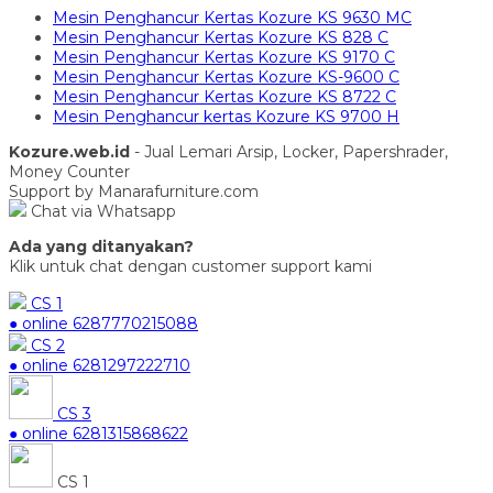
Mesin Penghancur Kertas Kozure KS 9630 MC
Mesin Penghancur Kertas Kozure KS 828 C
Mesin Penghancur Kertas Kozure KS 9170 C
Mesin Penghancur Kertas Kozure KS-9600 C
Mesin Penghancur Kertas Kozure KS 8722 C
Mesin Penghancur kertas Kozure KS 9700 H
Kozure.web.id
- Jual Lemari Arsip, Locker, Papershrader,
Money Counter
Support by Manarafurniture.com
Chat via Whatsapp
Ada yang ditanyakan?
Klik untuk chat dengan customer support kami
CS 1
● online
6287770215088
CS 2
● online
6281297222710
CS 3
● online
6281315868622
CS 1