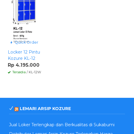
Quick Order
Locker 12 Pintu
Kozure KL-12
Rp 4.195.000
Tersedia
/ KL-12W
LEMARI ARSIP KOZURE
Jual Loker Terlengkap dan Berkualitas di Sukabumi