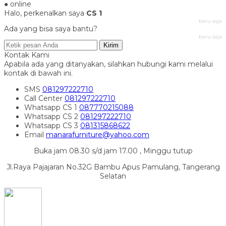
● online
Halo, perkenalkan saya
CS 1
baru saja
Ada yang bisa saya bantu?
baru saja
Kirim
Kontak Kami
Apabila ada yang ditanyakan, silahkan hubungi kami melalui
kontak di bawah ini.
SMS
081297222710
Call Center
081297222710
Whatsapp
CS 1
087770215088
Whatsapp
CS 2
081297222710
Whatsapp
CS 3
081315868622
Email
manarafurniture@yahoo.com
Buka jam 08.30 s/d jam 17.00 , Minggu tutup
Jl.Raya Pajajaran No.32G Bambu Apus Pamulang, Tangerang
Selatan