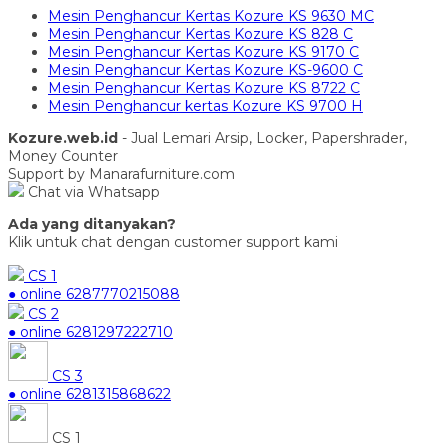
Mesin Penghancur Kertas Kozure KS 9630 MC
Mesin Penghancur Kertas Kozure KS 828 C
Mesin Penghancur Kertas Kozure KS 9170 C
Mesin Penghancur Kertas Kozure KS-9600 C
Mesin Penghancur Kertas Kozure KS 8722 C
Mesin Penghancur kertas Kozure KS 9700 H
Kozure.web.id
- Jual Lemari Arsip, Locker, Papershrader,
Money Counter
Support by Manarafurniture.com
Chat via Whatsapp
Ada yang ditanyakan?
Klik untuk chat dengan customer support kami
CS 1
● online
6287770215088
CS 2
● online
6281297222710
CS 3
● online
6281315868622
CS 1