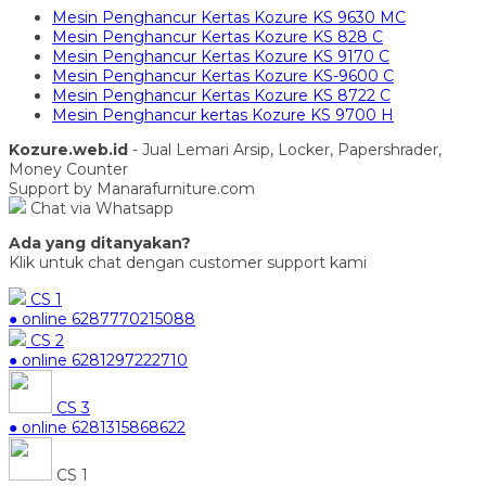
Mesin Penghancur Kertas Kozure KS 9630 MC
Mesin Penghancur Kertas Kozure KS 828 C
Mesin Penghancur Kertas Kozure KS 9170 C
Mesin Penghancur Kertas Kozure KS-9600 C
Mesin Penghancur Kertas Kozure KS 8722 C
Mesin Penghancur kertas Kozure KS 9700 H
Kozure.web.id
- Jual Lemari Arsip, Locker, Papershrader,
Money Counter
Support by Manarafurniture.com
Chat via Whatsapp
Ada yang ditanyakan?
Klik untuk chat dengan customer support kami
CS 1
● online
6287770215088
CS 2
● online
6281297222710
CS 3
● online
6281315868622
CS 1