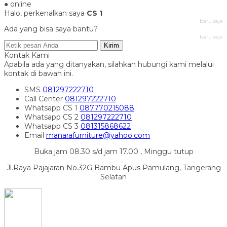
● online
Halo, perkenalkan saya
CS 1
baru saja
Ada yang bisa saya bantu?
baru saja
Kirim
Kontak Kami
Apabila ada yang ditanyakan, silahkan hubungi kami melalui
kontak di bawah ini.
SMS
081297222710
Call Center
081297222710
Whatsapp
CS 1
087770215088
Whatsapp
CS 2
081297222710
Whatsapp
CS 3
081315868622
Email
manarafurniture@yahoo.com
Buka jam 08.30 s/d jam 17.00 , Minggu tutup
Jl.Raya Pajajaran No.32G Bambu Apus Pamulang, Tangerang
Selatan