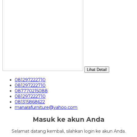
Lihat Detail
081297222710
081297222710
087770215088
081297222710
081315868622
manarafurniture@yahoo.com
Masuk ke akun Anda
Selamat datang kembali, silahkan login ke akun Anda.