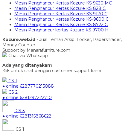
Mesin Penghancur Kertas Kozure KS 9630 MC
Mesin Penghancur Kertas Kozure KS 828 C
Mesin Penghancur Kertas Kozure KS 9170 C
Mesin Penghancur Kertas Kozure KS-9600 C
Mesin Penghancur Kertas Kozure KS 8722 C
Mesin Penghancur kertas Kozure KS 9700 H
Kozure.web.id
- Jual Lemari Arsip, Locker, Papershrader,
Money Counter
Support by Manarafurniture.com
Chat via Whatsapp
Ada yang ditanyakan?
Klik untuk chat dengan customer support kami
CS 1
● online
6287770215088
CS 2
● online
6281297222710
CS 3
● online
6281315868622
CS 1