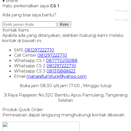
● online
Halo, perkenalkan saya
CS 1
baru saja
Ada yang bisa saya bantu?
baru saja
Kirim
Kontak Kami
Apabila ada yang ditanyakan, silahkan hubungi kami melalui
kontak di bawah ini.
SMS
081297222710
Call Center
081297222710
Whatsapp
CS 1
087770215088
Whatsapp
CS 2
081297222710
Whatsapp
CS 3
081315868622
Email
manarafurniture@yahoo.com
Buka jam 08.30 s/d jam 17.00 , Minggu tutup
Jl.Raya Pajajaran No.32G Bambu Apus Pamulang, Tangerang
Selatan
Produk Quick Order
Pemesanan dapat langsung menghubungi kontak dibawah: