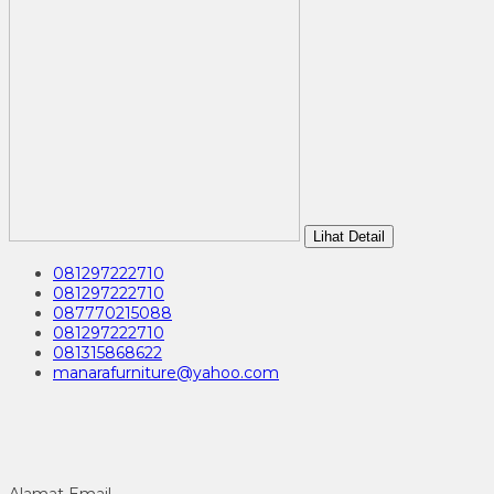
Lihat Detail
081297222710
081297222710
087770215088
081297222710
081315868622
manarafurniture@yahoo.com