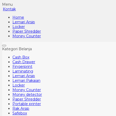
Menu
Kontak
Home
Lemari Arsip
Locker
Paper Shredder
Money Counter
Kategori Belanja
Cash Box
Cash Drawer
Fingerprint
Laminating
Lemari Arsip
Lemari Pakaian
Locker
Money Counter
Money detector
Paper Shredder
Portable printer
Rak Arsip
Safebox