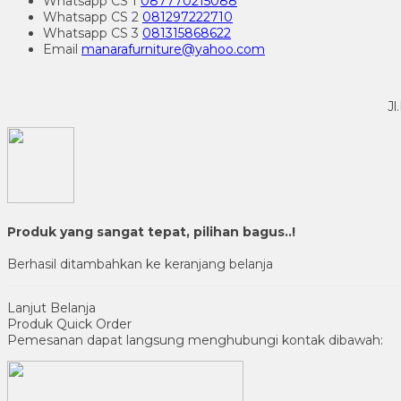
Whatsapp
CS 1
087770215088
Whatsapp
CS 2
081297222710
Whatsapp
CS 3
081315868622
Email
manarafurniture@yahoo.com
Jl
Produk yang sangat tepat, pilihan bagus..!
Berhasil ditambahkan ke keranjang belanja
Lanjut Belanja
Produk Quick Order
Pemesanan dapat langsung menghubungi kontak dibawah: