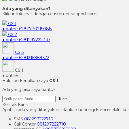
Ada yang ditanyakan?
Klik untuk chat dengan customer support kami
CS 1
● online
6287770215088
CS 2
● online
6281297222710
CS 3
● online
6281315868622
CS 1
● online
Halo, perkenalkan saya
CS 1
Ada yang bisa saya bantu?
Kirim
Kontak Kami
Apabila ada yang ditanyakan, silahkan hubungi kami melalui kon
SMS
081297222710
Call Center
081297222710