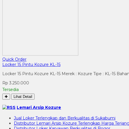
Quick Order
Locker 15 Pintu Kozure KL-15
Locker 15 Pintu Kozure KL-15 Merek : Kozure Tipe : KL-15 Bahan
Rp 3.250.000
Tersedia
✚
Lihat Detail
Lemari Arsip Kozure
Jual Loker Terlengkap dan Berkualitas di Sukabumi
Distributor Lemari Arsip Kozure Terlengkap Harga Terjang
Distributor Loker Karyawan Berkualitas di Bogor