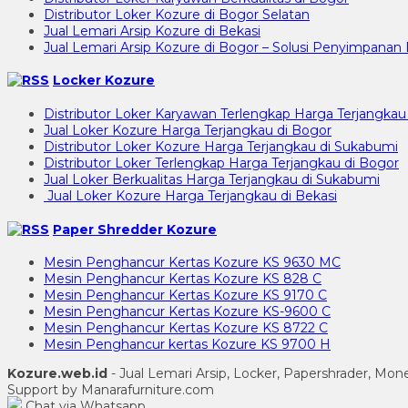
Distributor Loker Kozure di Bogor Selatan
Jual Lemari Arsip Kozure di Bekasi
Jual Lemari Arsip Kozure di Bogor – Solusi Penyimpan
Locker Kozure
Distributor Loker Karyawan Terlengkap Harga Terjangkau
Jual Loker Kozure Harga Terjangkau di Bogor
Distributor Loker Kozure Harga Terjangkau di Sukabumi
Distributor Loker Terlengkap Harga Terjangkau di Bogor
Jual Loker Berkualitas Harga Terjangkau di Sukabumi
Jual Loker Kozure Harga Terjangkau di Bekasi
Paper Shredder Kozure
Mesin Penghancur Kertas Kozure KS 9630 MC
Mesin Penghancur Kertas Kozure KS 828 C
Mesin Penghancur Kertas Kozure KS 9170 C
Mesin Penghancur Kertas Kozure KS-9600 C
Mesin Penghancur Kertas Kozure KS 8722 C
Mesin Penghancur kertas Kozure KS 9700 H
Kozure.web.id
- Jual Lemari Arsip, Locker, Papershrader, Mo
Support by Manarafurniture.com
Chat via Whatsapp